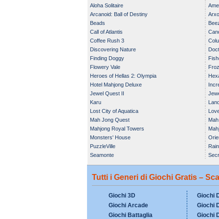
Aloha Solitaire
Amel
Arcanoid: Ball of Destiny
Arx
Beads
Beez
Call of Atlantis
Can
Coffee Rush 3
Col
Discovering Nature
Doct
Finding Doggy
Fis
Flowery Vale
Fro
Heroes of Hellas 2: Olympia
Hex
Hotel Mahjong Deluxe
Incre
Jewel Quest II
Jewe
Karu
Land
Hear
Lost City of Aquatica
Love
Mah Jong Quest
Mah 
Mahjong Royal Towers
Mahj
Monsters' House
Orie
PuzzleVille
Rain
Seamonte
Secr
Tutti i Generi di Giochi Gratis – Sc
Giochi 3D
Giochi 
Giochi Arcade
Giochi D
Giochi Battaglia
Giochi 