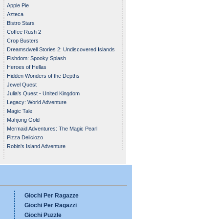
Apple Pie
Azteca
Bistro Stars
Coffee Rush 2
Crop Busters
Dreamsdwell Stories 2: Undiscovered Islands
Fishdom: Spooky Splash
Heroes of Hellas
Hidden Wonders of the Depths
Jewel Quest
Julia's Quest - United Kingdom
Legacy: World Adventure
Magic Tale
Mahjong Gold
Mermaid Adventures: The Magic Pearl
Pizza Deliciozo
Robin's Island Adventure
Giochi Per Ragazze
Giochi Per Ragazzi
Giochi Puzzle