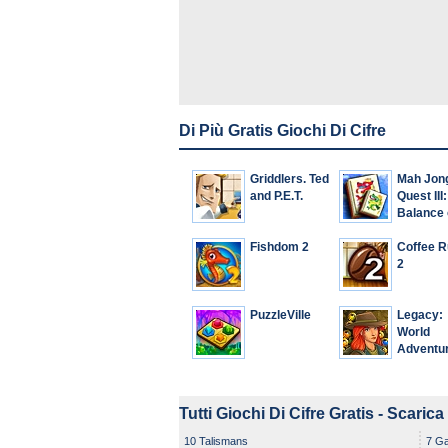
Di Più Gratis Giochi Di Cifre
Griddlers. Ted
Mah Jon
and P.E.T.
Quest III:
Balance 
Life
Fishdom 2
Coffee 
2
PuzzleVille
Legacy:
World
Adventu
Tutti Giochi Di Cifre Gratis - Scarica
10 Talismans
7 Ga