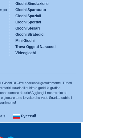
Giochi Simulazione
empo
Giochi Sparatutto
Giochi Spaziali
Giochi Sportivi
Giochi Stellari
Giochi Strategici
Mini Giochi
Trova Oggetti Nascosti
Videogiochi
i Giochi Di Cifre scaricabili gratuitamente. Tuffati
referiti, scaricali subito e goditi la grafica
 colonne sonore da urlo! Aggiungi il nostro sito ai
 e giocare tutte le volte che vuoi. Scarica subito i
ivertimento!
ais
Русский