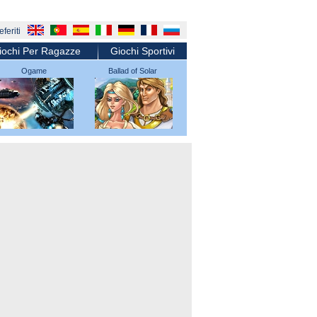
feriti
iochi Per Ragazze
Giochi Sportivi
Ogame
Ballad of Solar