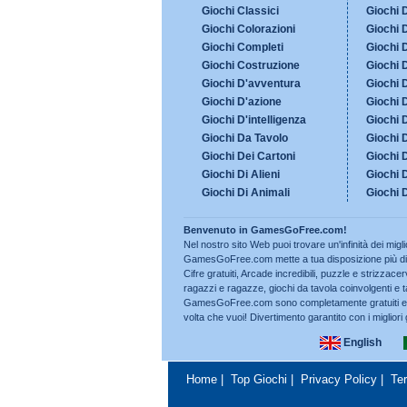
Giochi Classici
Giochi 
Giochi Colorazioni
Giochi 
Giochi Completi
Giochi 
Giochi Costruzione
Giochi D
Giochi D'avventura
Giochi D
Giochi D'azione
Giochi 
Giochi D'intelligenza
Giochi D
Giochi Da Tavolo
Giochi 
Giochi Dei Cartoni
Giochi 
Giochi Di Alieni
Giochi 
Giochi Di Animali
Giochi 
Benvenuto in GamesGoFree.com!
Nel nostro sito Web puoi trovare un'infinità dei miglio
GamesGoFree.com mette a tua disposizione più di 5
Cifre gratuiti, Arcade incredibili, puzzle e strizzacerv
ragazzi e ragazze, giochi da tavola coinvolgenti e tan
GamesGoFree.com sono completamente gratuiti e se
volta che vuoi! Divertimento garantito con i migliori g
English
Home
|
Top Giochi
|
Privacy Policy
|
Te