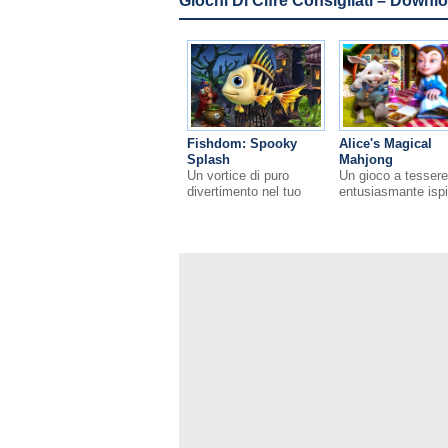
Giochi Di Cifre Сonsigliati – Downl
Fishdom: Spooky
Alice's Magical
Splash
Mahjong
Un vortice di puro
Un gioco a tessere
divertimento nel tuo
entusiasmante ispi
acquario infestato!
a una storia
intramontabile.