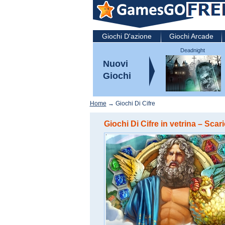
Giochi D'azione
Giochi Arcade
Deadnight
Nuovi
Giochi
Home
→ Giochi Di Cifre
Giochi Di Cifre in vetrina – Scar