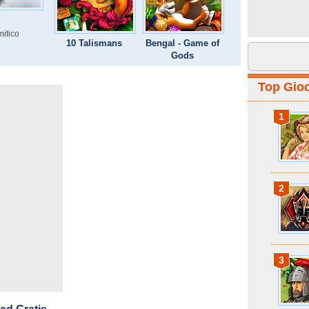
mitico
10 Talismans
Bengal - Game of
Gods
Top Gioc
1
2
3