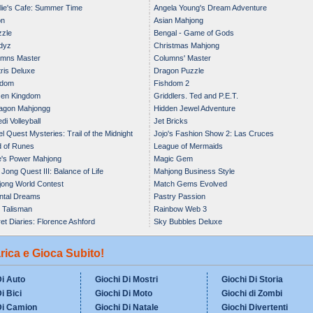
ie's Cafe: Summer Time
Angela Young's Dream Adventure
on
Asian Mahjong
zle
Bengal - Game of Gods
dyz
Christmas Mahjong
umns Master
Columns' Master
ris Deluxe
Dragon Puzzle
hdom
Fishdom 2
zen Kingdom
Griddlers. Ted and P.E.T.
agon Mahjongg
Hidden Jewel Adventure
di Volleyball
Jet Bricks
l Quest Mysteries: Trail of the Midnight
Jojo's Fashion Show 2: Las Cruces
 of Runes
League of Mermaids
t
's Power Mahjong
Magic Gem
Jong Quest III: Balance of Life
Mahjong Business Style
ong World Contest
Match Gems Evolved
ntal Dreams
Pastry Passion
 Talisman
Rainbow Web 3
et Diaries: Florence Ashford
Sky Bubbles Deluxe
arica e Gioca Subito!
Di Auto
Giochi Di Mostri
Giochi Di Storia
i Bici
Giochi Di Moto
Giochi di Zombi
Di Camion
Giochi Di Natale
Giochi Divertenti