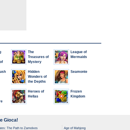
g
The
League of
Treasures of
Mermaids
of
Mystery
Island: The
Rush
Gates of Fate
Hidden
Seamonte
Wonders of
the Depths
Heroes of
Frozen
Hellas
Kingdom
re
 e Gioca!
tes: The Path to Zamolxes
Age of Mahjong