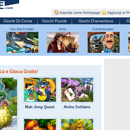
Imposta come Homepage
Aggiungi ai Pre
Giochi Di Corse
Giochi Puzzle
Giochi D'avventura
G
Iron Sea Frontier
Anno
Gardenscapes
Defenders
ica e Gioca Gratis!
Mah Jong Quest
Aloha Solitaire