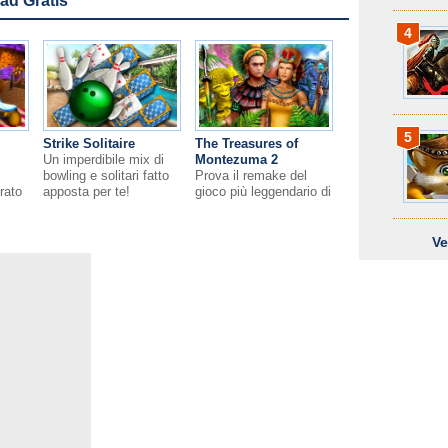
oad Gratis
4
5
Strike Solitaire
The Treasures of
Un imperdibile mix di
Montezuma 2
bowling e solitari fatto
Prova il remake del
rato
apposta per te!
gioco più leggendario di
sempre!
Ve