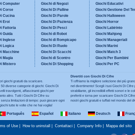
Di Computer
Giochi di Negozi
Giochi Educativi
Di Corse
Giochi Di Palline
Giochi Gestione Del T
Di Cucina
Giochi Di Parole
Giochi Halloween
i Eroi
Giochi Di Pazienza
Giochi Horror
i Fattoria
Giochi Di Pesci
Giochi Labirinto
Di Guida
Giochi di Robot
Giochi Mahjong
i Inglese
Giochi di Rompicapo
Giochi Manageriali
Di Logica
Giochi Di Ruolo
Giochi Marini
Di Macchine
Giochi Di Scacchi
Giochi Match 3
Di Magia
Giochi di Scontro
Giochi Per Bambini
Di Mistero
Giochi Di Shopping
Giochi Per PC
Divertiti con Giochi Di Cifre
ri giochi gratuiti da scaricare.
Ti offriamo la migliore selezione dei più grand
0 diverse categorie di giochi: Giochi Di
nel divertimento! Scegli i tuoi Giochi Di Cifre p
elli travolgenti, affascinanti giochi per
strabiliante, gli incredibili effetti sonori e le
to altro. Tutti i Giochi Di Cifre su
preferiti e torna per scaricare Giochi Di Cifre
nza limitazioni di tempo: puoi giocare ogni
nostri giochi gratuiti e tuffati nel mondo del d
iochi tutte le volte che ne hai voglia!
Português
Español
Italiano
Deutsch
Franç
rms of Use
|
How to uninstall
|
Contattaci
|
Company Info
|
Mappa del sito