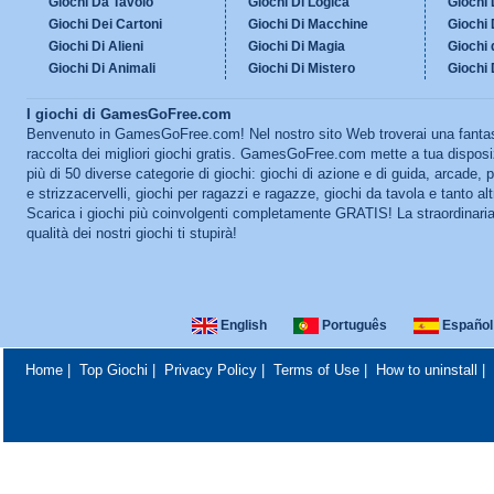
Giochi Da Tavolo
Giochi Di Logica
Giochi 
Giochi Dei Cartoni
Giochi Di Macchine
Giochi 
Giochi Di Alieni
Giochi Di Magia
Giochi 
Giochi Di Animali
Giochi Di Mistero
Giochi 
I giochi di GamesGoFree.com
Benvenuto in GamesGoFree.com! Nel nostro sito Web troverai una fanta
raccolta dei migliori giochi gratis. GamesGoFree.com mette a tua dispos
più di 50 diverse categorie di giochi: giochi di azione e di guida, arcade, 
e strizzacervelli, giochi per ragazzi e ragazze, giochi da tavola e tanto alt
Scarica i giochi più coinvolgenti completamente GRATIS! La straordinari
qualità dei nostri giochi ti stupirà!
English
Português
Español
Home
|
Top Giochi
|
Privacy Policy
|
Terms of Use
|
How to uninstall
|