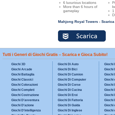
6 luxurious locations
P
More than 6 hours of
b
gameplay
1
D
Mahjong Royal Towers - Scarica 
Tutti i Generi di Giochi Gratis – Scarica e Gioca Subito!
Giochi 3D
Giochi Di Auto
Giochi 
Giochi Arcade
Giochi Di Bici
Giochi 
Giochi Battaglia
Giochi Di Camion
Giochi 
Giochi Classici
Giochi Di Computer
Giochi 
Giochi Colorazioni
Giochi Di Corse
Giochi 
Giochi Completi
Giochi Di Cucina
Giochi 
Giochi Costruzione
Giochi Di Eroi
Giochi 
Giochi D'avventura
Giochi Di Fattoria
Giochi 
Giochi D'azione
Giochi Di Guida
Giochi 
Giochi D'intelligenza
Giochi Di Inglese
Giochi