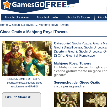
Giochi D'azione
Giochi Arcade
Giochi Di Corse
Gioch
Home
→
Giochi Da Tavolo
→ Mahjong Royal Towers
Gioca Gratis a Mahjong Royal Towers
Categorie:
,
Giochi Puzzle
Giochi Ma
,
Giochi D'intelligenza
Giochi Di Logica
,
,
Divertenti Giochi
Giochi Di Logica
Gi
,
Di Cifre
Giochi di Rompicapo
Mahjong Royal Towers
Un Mahjong regale per tutti gli app
Scarica gratuitamente un gioco comp
giocare!
NESSUN LIMITE DI TEMPO!
Screenshot del Gioco Gratis
Scarica e gioca a questo gioco
clicca per ingrandire
assolutamente GRATIS!
Like it? Share it!