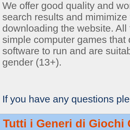
We offer good quality and wo
search results and mimimize 
downloading the website. All
simple computer games that 
software to run and are suitab
gender (13+).
If you have any questions pl
Tutti i Generi di Giochi