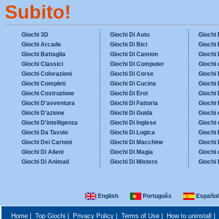
Subito!
Giochi 3D
Giochi Di Auto
Giochi 
Giochi Arcade
Giochi Di Bici
Giochi 
Giochi Battaglia
Giochi Di Camion
Giochi 
Giochi Classici
Giochi Di Computer
Giochi 
Giochi Colorazioni
Giochi Di Corse
Giochi 
Giochi Completi
Giochi Di Cucina
Giochi 
Giochi Costruzione
Giochi Di Eroi
Giochi 
Giochi D'avventura
Giochi Di Fattoria
Giochi 
Giochi D'azione
Giochi Di Guida
Giochi 
Giochi D'intelligenza
Giochi Di Inglese
Giochi
Giochi Da Tavolo
Giochi Di Logica
Giochi 
Giochi Dei Cartoni
Giochi Di Macchine
Giochi 
Giochi Di Alieni
Giochi Di Magia
Giochi 
Giochi Di Animali
Giochi Di Mistero
Giochi 
English
Português
Español
Home
|
Top Giochi
|
Privacy Policy
|
Terms of Use
|
How to uninstall
|