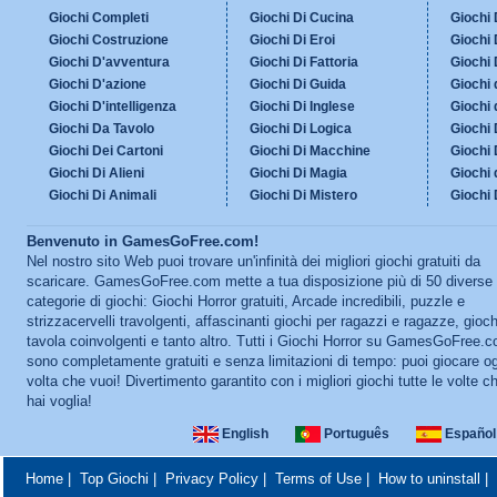
Giochi Completi
Giochi Di Cucina
Giochi 
Giochi Costruzione
Giochi Di Eroi
Giochi 
Giochi D'avventura
Giochi Di Fattoria
Giochi 
Giochi D'azione
Giochi Di Guida
Giochi 
Giochi D'intelligenza
Giochi Di Inglese
Giochi
Giochi Da Tavolo
Giochi Di Logica
Giochi 
Giochi Dei Cartoni
Giochi Di Macchine
Giochi 
Giochi Di Alieni
Giochi Di Magia
Giochi 
Giochi Di Animali
Giochi Di Mistero
Giochi 
Benvenuto in GamesGoFree.com!
Nel nostro sito Web puoi trovare un'infinità dei migliori giochi gratuiti da
scaricare. GamesGoFree.com mette a tua disposizione più di 50 diverse
categorie di giochi: Giochi Horror gratuiti, Arcade incredibili, puzzle e
strizzacervelli travolgenti, affascinanti giochi per ragazzi e ragazze, gioch
tavola coinvolgenti e tanto altro. Tutti i Giochi Horror su GamesGoFree.
sono completamente gratuiti e senza limitazioni di tempo: puoi giocare o
volta che vuoi! Divertimento garantito con i migliori giochi tutte le volte c
hai voglia!
English
Português
Español
Home
|
Top Giochi
|
Privacy Policy
|
Terms of Use
|
How to uninstall
|