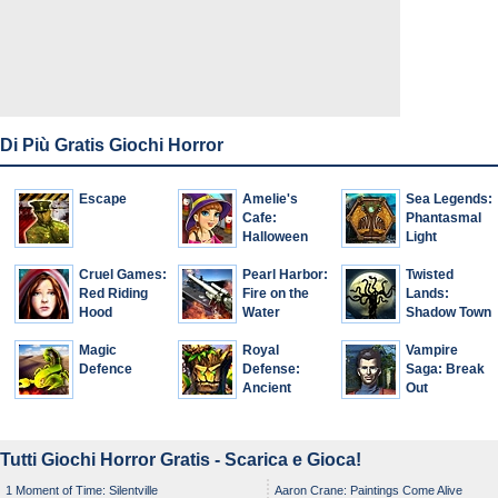
Di Più Gratis Giochi Horror
Escape
Amelie's
Sea Legends:
Cafe:
Phantasmal
Halloween
Light
Collector's
Cruel Games:
Pearl Harbor:
Edition
Twisted
Red Riding
Fire on the
Lands:
Hood
Water
Shadow Town
Magic
Royal
Vampire
Defence
Defense:
Saga: Break
Ancient
Out
Menace
Tutti Giochi Horror Gratis - Scarica e Gioca!
1 Moment of Time: Silentville
Aaron Crane: Paintings Come Alive