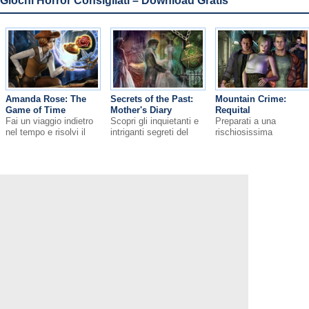
Giochi Horror Сonsigliati – Download Gratis
Amanda Rose: The
Secrets of the Past:
Mountain Crime:
Game of Time
Mother's Diary
Requital
Fai un viaggio indietro
Scopri gli inquietanti e
Preparati a una
nel tempo e risolvi il
intriganti segreti del
rischiosissima
misterioso enigma con
passato
avventura: salva le
il gioco Amanda Rose:
persone intrappolate da
The Game of Time!
un folle alla ricerca
della sua vendetta!