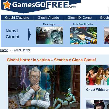
Giochi D'azione
Giochi Arcade
Giochi Di Corse
Gioch
Deadnight
Iron Sea Frontier
Defenders
Nuovi
Giochi
Home
→ Giochi Horror
Giochi Horror in vetrina – Scarica e Gioca Gratis!
Ghost Whisper