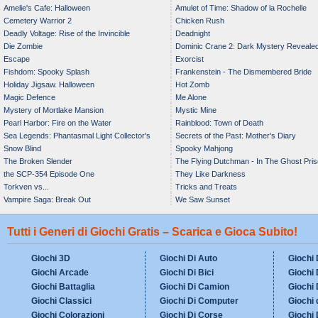
Amelie's Cafe: Halloween
Amulet of Time: Shadow of la Rochelle
Cemetery Warrior 2
Chicken Rush
Deadly Voltage: Rise of the Invincible
Deadnight
Die Zombie
Dominic Crane 2: Dark Mystery Reveale
Escape
Exorcist
Fishdom: Spooky Splash
Frankenstein - The Dismembered Bride
Holiday Jigsaw. Halloween
Hot Zomb
Magic Defence
Me Alone
Mystery of Mortlake Mansion
Mystic Mine
Pearl Harbor: Fire on the Water
Rainblood: Town of Death
Sea Legends: Phantasmal Light Collector's
Secrets of the Past: Mother's Diary
Snow Blind
Spooky Mahjong
Edition
The Broken Slender
The Flying Dutchman - In The Ghost Pri
the SCP-354 Episode One
They Like Darkness
Torkven vs...
Tricks and Treats
Vampire Saga: Break Out
We Saw Sunset
Tutti i Generi di Giochi Gratis – Scarica e Gioca Subito!
Giochi 3D
Giochi Di Auto
Giochi 
Giochi Arcade
Giochi Di Bici
Giochi 
Giochi Battaglia
Giochi Di Camion
Giochi 
Giochi Classici
Giochi Di Computer
Giochi 
Giochi Colorazioni
Giochi Di Corse
Giochi 