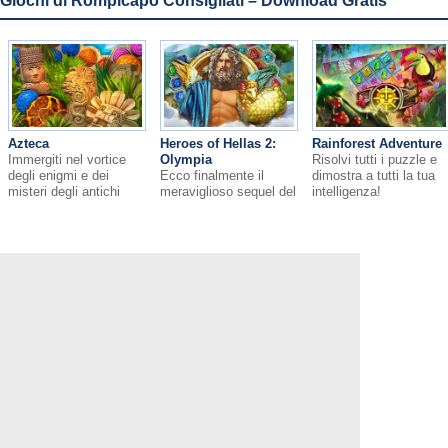
Giochi di Rompicapo Сonsigliati – Download Gratis
Azteca
Heroes of Hellas 2:
Rainforest Adventure
Immergiti nel vortice
Olympia
Risolvi tutti i puzzle e
degli enigmi e dei
Ecco finalmente il
dimostra a tutti la tua
misteri degli antichi
meraviglioso sequel del
intelligenza!
Aztechi!
mitico Heroes of Hellas!