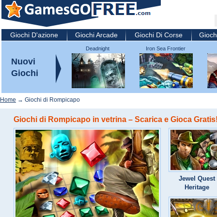
Giochi D'azione
Giochi Arcade
Giochi Di Corse
Gioch
Deadnight
Iron Sea Frontier
Defenders
Nuovi
Giochi
Home
→ Giochi di Rompicapo
Giochi di Rompicapo in vetrina – Scarica e Gioca Gratis
Jewel Quest
Heritage