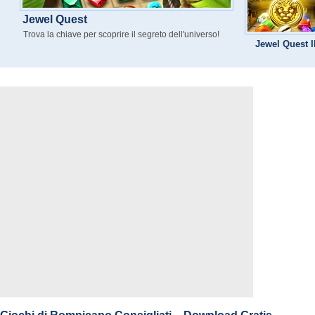
Jewel Quest
Trova la chiave per scoprire il segreto dell'universo!
Jewel Quest I