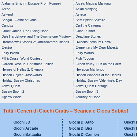
Alabama Smith In Escape From Pompeii
Alice's Magical Mahjong
Arxon
Asian Mahjong
Azkend
Azteca
Bengal - Game of Gods
Best Spider Solitaire
Candyz
Carl the Caveman
Cruel Games: Red Riding Hood
Cube Pusher
Dale Hardshovel and The Bloomstone Mystery
Deadtime Stories
Dreamsdwell Stories 2: Undiscovered Islands
Dweebs Platinum Remix
Electra
Elementary My Dear Majesty!
Fairy Island
Fairy Words
Fill & Cross. World Contest
Fish Tycoon
Garden Rescue: Christmas Edition
Green Valley: Fun on the Farm
Heroes of Hellas 2: Olympia
Hexagon Mahjongg
Hidden Object Crosswords
Hidden Wonders of the Depths
Holiday Jigsaw Christmas
Holiday Jigsaw. Valentine's Day
Jewel Quest
Jewel Quest Heritage
Jigsaw Boom 2
Jigsaw Boom 3
Jigsaw World
Journey of Hope
Tutti i Generi di Giochi Gratis – Scarica e Gioca Subito!
Giochi 3D
Giochi Di Auto
Giochi 
Giochi Arcade
Giochi Di Bici
Giochi 
Giochi Battaglia
Giochi Di Camion
Giochi 