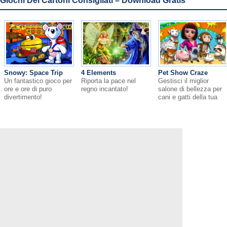
Giochi Dei Cartoni Сonsigliati – Download Gratis
Snowy: Space Trip
4 Elements
Pet Show Craze
Un fantastico gioco per
Riporta la pace nel
Gestisci il miglior
ore e ore di puro
regno incantato!
salone di bellezza per
divertimento!
cani e gatti della tua
città!