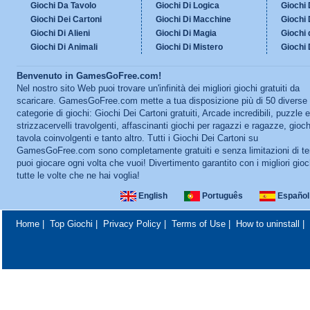
Giochi Da Tavolo
Giochi Di Logica
Giochi 
Giochi Dei Cartoni
Giochi Di Macchine
Giochi 
Giochi Di Alieni
Giochi Di Magia
Giochi 
Giochi Di Animali
Giochi Di Mistero
Giochi 
Benvenuto in GamesGoFree.com!
Nel nostro sito Web puoi trovare un'infinità dei migliori giochi gratuiti da
scaricare. GamesGoFree.com mette a tua disposizione più di 50 diverse
categorie di giochi: Giochi Dei Cartoni gratuiti, Arcade incredibili, puzzle e
strizzacervelli travolgenti, affascinanti giochi per ragazzi e ragazze, gioch
tavola coinvolgenti e tanto altro. Tutti i Giochi Dei Cartoni su
GamesGoFree.com sono completamente gratuiti e senza limitazioni di t
puoi giocare ogni volta che vuoi! Divertimento garantito con i migliori gioc
tutte le volte che ne hai voglia!
English
Português
Español
Home
|
Top Giochi
|
Privacy Policy
|
Terms of Use
|
How to uninstall
|