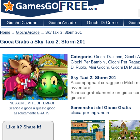
Giochi D'azione
Giochi Arcade
Giochi Di Corse
Gioch
Home
→
Giochi Arcade
→ Sky Taxi 2: Storm 201
Gioca Gratis a Sky Taxi 2: Storm 201
Categorie:
,
Giochi D'azione
Giochi 
,
Giochi Per Bambini
Giochi Per Raga
,
,
Di Ruolo
Mini Giochi
Giochi Di Musi
Sky Taxi 2: Storm 201
Accompagna il coraggioso Mitch nell
avventure!
Scarica gratuitamente un gioco comp
giocare!
NESSUN LIMITE DI TEMPO!
Screenshot del Gioco Gratis
Scarica e gioca a questo gioco
clicca per ingrandire
assolutamente GRATIS!
Like it? Share it!