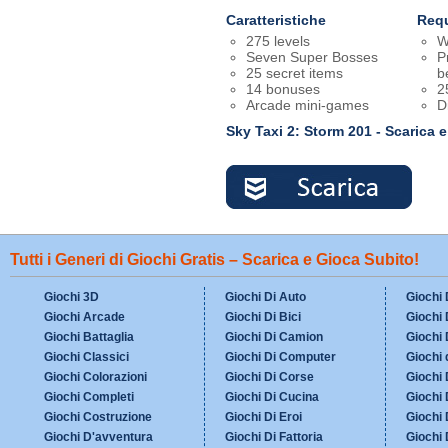
Caratteristiche
Requ
275 levels
W
Seven Super Bosses
P
25 secret items
b
14 bonuses
2
Arcade mini-games
D
Sky Taxi 2: Storm 201 - Scarica 
Tutti i Generi di Giochi Gratis – Scarica e Gioca Subito!
Giochi 3D
Giochi Di Auto
Giochi 
Giochi Arcade
Giochi Di Bici
Giochi 
Giochi Battaglia
Giochi Di Camion
Giochi 
Giochi Classici
Giochi Di Computer
Giochi 
Giochi Colorazioni
Giochi Di Corse
Giochi 
Giochi Completi
Giochi Di Cucina
Giochi 
Giochi Costruzione
Giochi Di Eroi
Giochi 
Giochi D'avventura
Giochi Di Fattoria
Giochi 