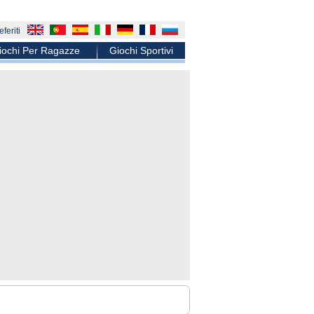
feriti
iochi Per Ragazze
Giochi Sportivi