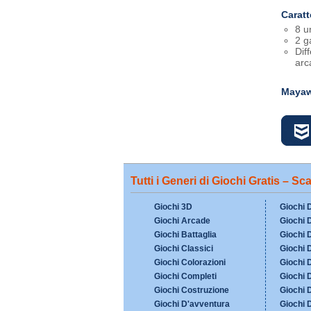
Caratt
8 u
2 
Dif
arc
Mayawa
Tutti i Generi di Giochi Gratis – Sc
Giochi 3D
Giochi 
Giochi Arcade
Giochi D
Giochi Battaglia
Giochi 
Giochi Classici
Giochi 
Giochi Colorazioni
Giochi 
Giochi Completi
Giochi 
Giochi Costruzione
Giochi D
Giochi D'avventura
Giochi D