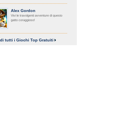
Alex Gordon
Vivi le travolgenti avventure di questo
gatto coraggioso!
di tutti i Giochi Top Gratuiti