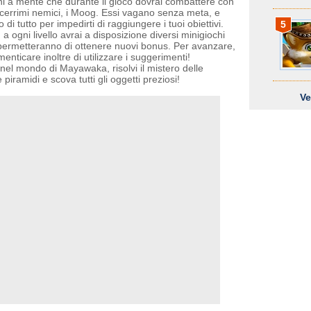
ni a mente che durante il gioco dovrai combattere con
 acerrimi nemici, i Moog. Essi vagano senza meta, e
 di tutto per impedirti di raggiungere i tuoi obiettivi.
5
, a ogni livello avrai a disposizione diversi minigiochi
 permetteranno di ottenere nuovi bonus. Per avanzare,
enticare inoltre di utilizzare i suggerimenti!
 nel mondo di Mayawaka, risolvi il mistero delle
 piramidi e scova tutti gli oggetti preziosi!
Ve