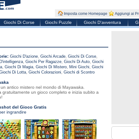
Imposta come Homepage
Aggiungi ai Pre
Giochi Di Corse
Giochi Puzzle
Giochi D'avventura
G
rie:
,
,
,
Giochi D'azione
Giochi Arcade
Giochi Di Corse
,
,
,
D'intelligenza
Giochi Per Ragazze
Giochi Di Auto
Giochi
,
,
,
,
da
Giochi Di Magia
Giochi Di Mistero
Mini Giochi
Giochi
,
,
Giochi Di Lotta
Giochi Colorazioni
Giochi di Scontro
waka
i un antico mistero nel mondo di Mayawaka.
a gratuitamente un gioco completo e inizia subito a
e!
shot del Gioco Gratis
per ingrandire