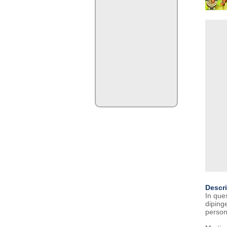
Descri
In que
dipinge
person