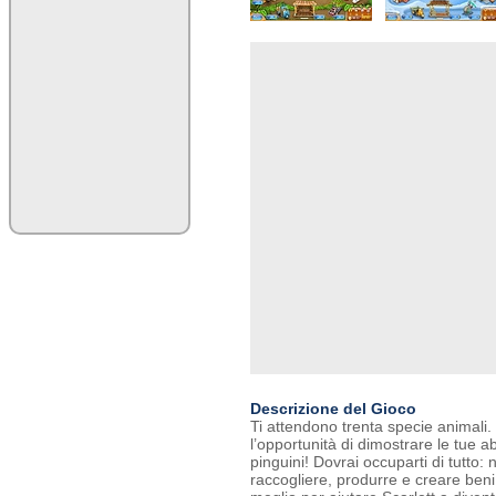
Descrizione del Gioco
Ti attendono trenta specie animali. 
l’opportunità di dimostrare le tue ab
pinguini! Dovrai occuparti di tutto: n
raccogliere, produrre e creare beni 