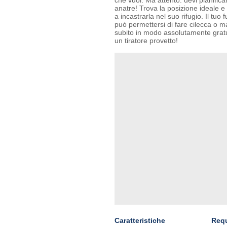
che vuoi. Ma attento: devi pianifica
anatre! Trova la posizione ideale e
a incastrarla nel suo rifugio. Il tuo
può permettersi di fare cilecca o m
subito in modo assolutamente gratu
un tiratore provetto!
Caratteristiche
Requ